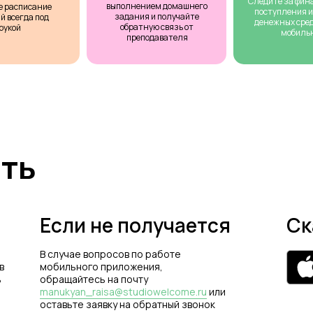
Следите за фина
выполнением домашнего
е расписание
поступления и
задания и получайте
й всегда под
денежных средс
обратную связь от
рукой
мобиль
преподавателя
ить
Если не получается
Ск
В случае вопросов по работе
в
мобильного приложения,
ь
обращайтесь на почту
manukyan_raisa@studiowelcome.ru
или
оставьте заявку на обратный звонок