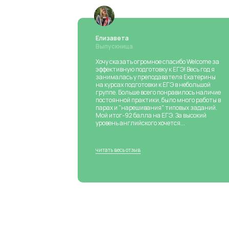
Елизавета
Выпускница
Хочу сказать огромное спасибо Welcome за
эффективную подготовку к ЕГЭ! Весь год я
занималась у преподавателя Екатерины
на курсах подготовки к ЕГЭ в небольшой
группе. Больше всего понравилось наличие
постоянной практики, было много работы в
парах и "нарешивания" типовых заданий.
Мой итог-92 балла на ЕГЭ. За высокий
уровень английского хочется...
читать весь отзыв