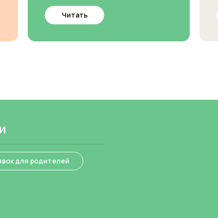
Читать
и
явок для родителей