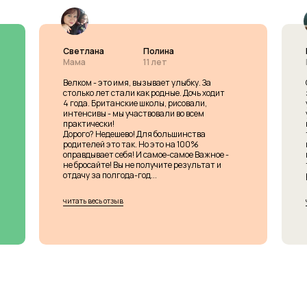
Светлана
Полина
Мама
11 лет
Велком - это имя, вызывает улыбку. За
столько лет стали как родные. Дочь ходит
4 года. Британские школы, рисовали,
интенсивы - мы участвовали во всем
практически!
Дорого? Недешево! Для большинства
родителей это так. Но это на 100%
оправдывает себя! И самое-самое Важное -
не бросайте! Вы не получите результат и
отдачу за полгода-год...
читать весь отзыв