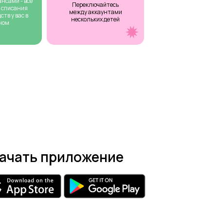
нсами - все
Переключайтесь
 списания
между аккаунтами
тв у вас в
нескольких детей
ном
ачать приложение