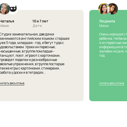
Наталья
10 и 7 лет
Людмила
Мама
Дети
Мама
Студия замечательная, две дочки
Очень хорошая ст
занимаются английским языком: старшая
ребёнка. Не бана
уже 3 года, младшая - год, и бегут туда с
и интересные за
удовольствием. Уроки интересные,
информация оста
насыщенные, в группе помладше -
жалеем ни дня, ч
танцуют, поют, играют с карточками,
год
проводят поделки и разнообразные
веселые упражнения, в группе постарше
также игры с карточками, стикерами,
работа у доски и в тетрадях...
читать весь отзыв
читать весь отзыв