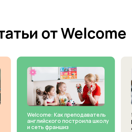
татьи от Welcome
Welcome: Как преподаватель
английского построила школу
и сеть франшиз