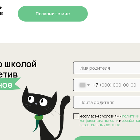
ой
на
Позвоните мне
о школой
етив
ное
+7
Я согласен с условиями
политики
конфиденциальности
и
обработки
персональных данных