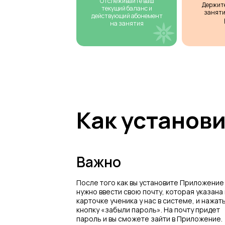
Отслеживайте ваш
Держит
текущий баланс и
заняти
действующий абонемент
на занятия
Как установ
Важно
После того как вы установите Приложение
нужно ввести свою почту, которая указана 
карточке ученика у нас в системе, и нажат
кнопку «забыли пароль». На почту придет
пароль и вы сможете зайти в Приложение.