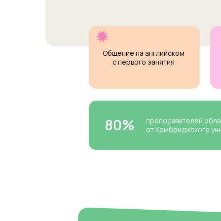
Общение на английском
с первого занятия
80%
преподавателей обл
от Кембриджского ун