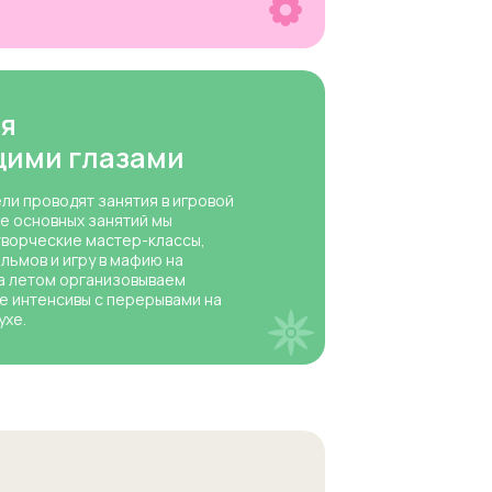
я
щими глазами
ли проводят занятия в игровой
е основных занятий мы
творческие мастер-классы,
льмов и игру в мафию на
 а летом организовываем
е интенсивы с перерывами на
ухе.