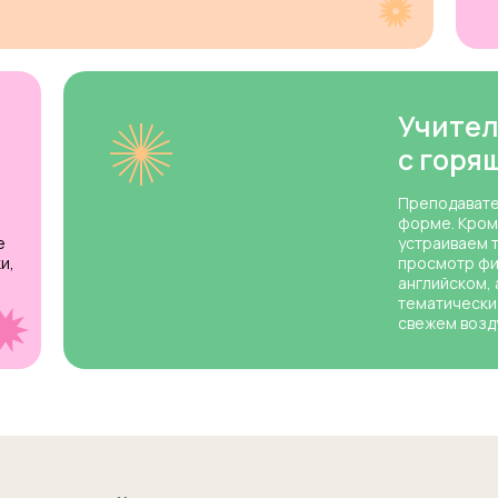
Учител
с горя
Преподавате
форме. Кром
е
устраиваем 
и,
просмотр фи
английском,
тематически
свежем возд