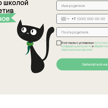
о школой
етив
ное
+7
Я согласен с условиями
политики
конфиденциальности
и
обработки
персональных данных
Записаться на