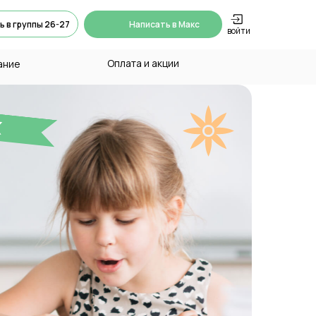
ь в группы 26-27
Написать в Макс
войти
Оплата и акции
ание
х