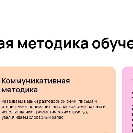
я методика обуч
Коммуникативная
методика
Развиваем навыки разговорной речи, письма и
чтения, учим пониманию английской речи на слух и
использованию грамматических структур,
увеличиваем словарный запас.