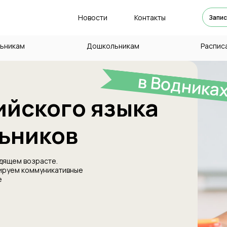
Новости
Контакты
Запис
ьникам
Дошкольникам
Распис
в Водника
ийского языка
ьников
дящем возрасте.
ируем коммуникативные
е