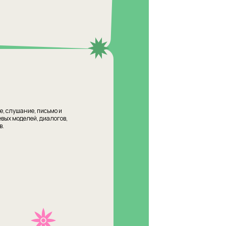
е, слушание, письмо и
евых моделей, диалогов,
в.