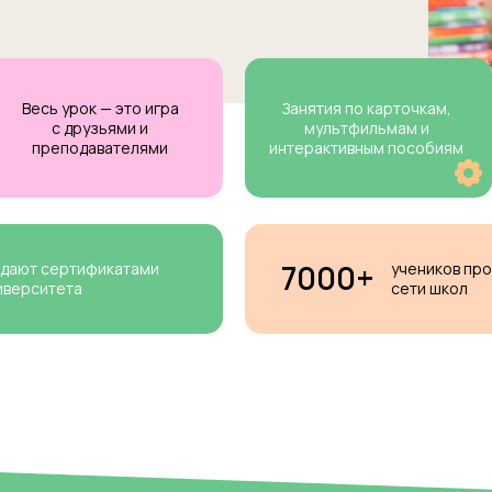
Весь урок — это игра
Занятия по карточкам,
с друзьями и
мультфильмам и
преподавателями
интерактивным пособиям
7000+
адают сертификатами
учеников пр
иверситета
сети школ