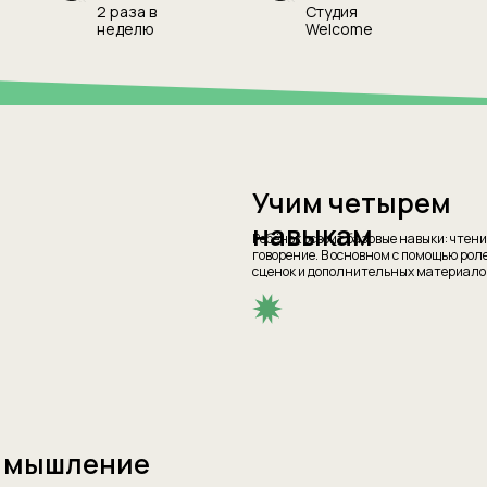
2 раза в
Студия
неделю
Welcome
Учим четырем
навыкам
Ребёнок освоит базовые навыки: чтени
говорение. В основном с помощью рол
сценок и дополнительных материало
 мышление