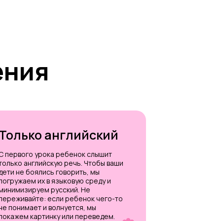
ения
Только английский
С первого урока ребенок слышит
только английскую речь. Чтобы ваши
дети не боялись говорить, мы
погружаем их в языковую среду и
минимизируем русский. Не
переживайте: если ребенок чего-то
не понимает и волнуется, мы
покажем картинку или переведем.